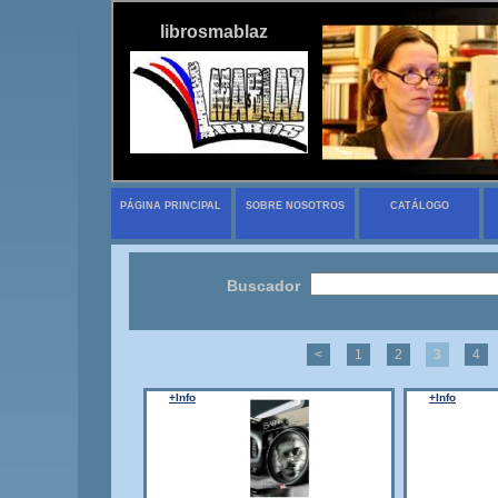
librosmablaz
PÁGINA PRINCIPAL
SOBRE NOSOTROS
CATÁLOGO
Buscador
<
1
2
3
4
+Info
+Info