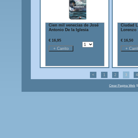
Cien mil venecias de José
Ciudad L
Antonio De la Iglesia
Lorenzo
€ 16,95
€ 16,50
<
1
2
3
4
Crear Pagina Web
S