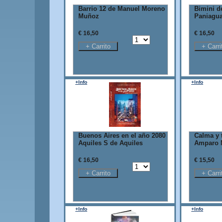
Barrio 12 de Manuel Moreno
Bimini d
Muñoz
Paniagu
€ 16,50
€ 16,50
+Info
+Info
Buenos Aires en el año 2080
Calma y 
Aquiles S de Aquiles
Amparo 
€ 16,50
€ 15,50
+Info
+Info