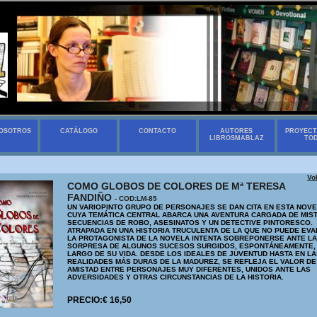
OSOTROS
CATÁLOGO
CONTACTO
AUTORES
PROYECT
LIBROSMABLAZ
TO
Vo
COMO GLOBOS DE COLORES DE Mª TERESA
FANDIÑO
- COD:LM-85
UN VARIOPINTO GRUPO DE PERSONAJES SE DAN CITA EN ESTA NOVE
CUYA TEMÁTICA CENTRAL ABARCA UNA AVENTURA CARGADA DE MIST
SECUENCIAS DE ROBO, ASESINATOS Y UN DETECTIVE PINTORESCO.
ATRAPADA EN UNA HISTORIA TRUCULENTA DE LA QUE NO PUEDE EVA
LA PROTAGONISTA DE LA NOVELA INTENTA SOBREPONERSE ANTE LA
SORPRESA DE ALGUNOS SUCESOS SURGIDOS, ESPONTÁNEAMENTE, 
LARGO DE SU VIDA. DESDE LOS IDEALES DE JUVENTUD HASTA EN L
REALIDADES MÁS DURAS DE LA MADUREZ, SE REFLEJA EL VALOR DE
AMISTAD ENTRE PERSONAJES MUY DIFERENTES, UNIDOS ANTE LAS
ADVERSIDADES Y OTRAS CIRCUNSTANCIAS DE LA HISTORIA.
PRECIO:€ 16,50