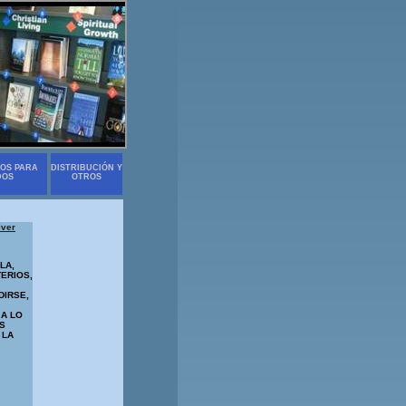
OS PARA
DISTRIBUCIÓN Y
DOS
OTROS
lver
LA,
ERIOS,
DIRSE,
A LO
AS
 LA