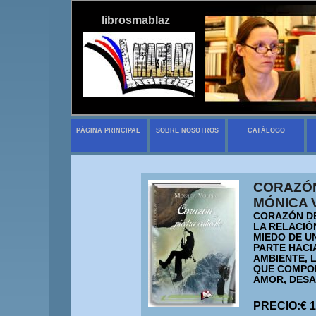
librosmablaz
PÁGINA PRINCIPAL
SOBRE NOSOTROS
CATÁLOGO
CORAZÓN
MÓNICA 
CORAZÓN DE
LA RELACIÓ
MIEDO DE U
PARTE HACI
AMBIENTE, 
QUE COMPON
AMOR, DESA
PRECIO:€ 1