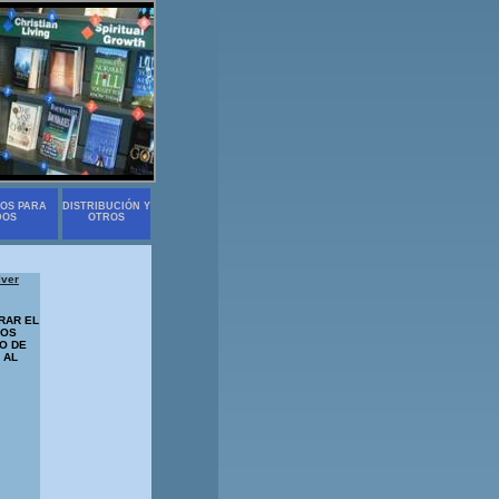
OS PARA
DISTRIBUCIÓN Y
DOS
OTROS
lver
RAR EL
DOS
O DE
 AL