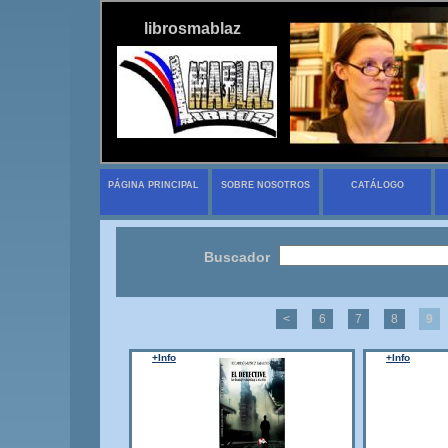
librosmablaz
PÁGINA PRINCIPAL
SOBRE NOSOTROS
CATÁLOGO
Buscador
<
6
7
8
9
+Info
+Info