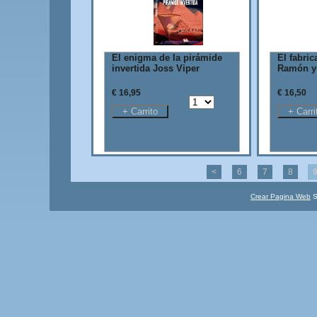
El enigma de la pirámide
El fabri
invertida Joss Viper
Ramón y 
€ 16,95
€ 16,50
<
6
7
8
Crear Pagina Web
S