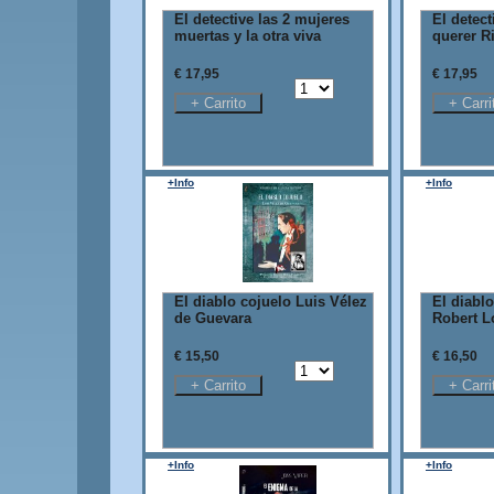
El detective las 2 mujeres
El detect
muertas y la otra viva
querer R
€ 17,95
€ 17,95
+Info
+Info
El diablo cojuelo Luis Vélez
El diablo
de Guevara
Robert L
€ 15,50
€ 16,50
+Info
+Info